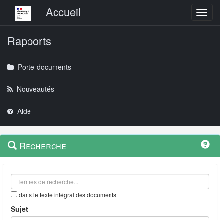
Menu principal
Accueil
Toggl
Rapports
Porte-documents
Nouveautés
Aide
Menu
Navigation
Recherche
contextuel
et
outils
annexes
dans le texte intégral des documents
Sujet