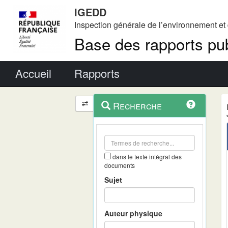
IGEDD
Inspection générale de l’environnement e
Base des rapports pub
Menu principal
Accueil
Rapports
Menu
Navigation
Recherche
contextuel
et
outils
annexes
dans le texte intégral des
documents
Sujet
Auteur physique