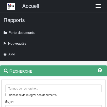
Menu principal
Accueil
Toggl
Rapports
Porte-documents
Nouveautés
Aide
Menu
Navigation
Recherche
contextuel
et
outils
annexes
dans le texte intégral des documents
Sujet