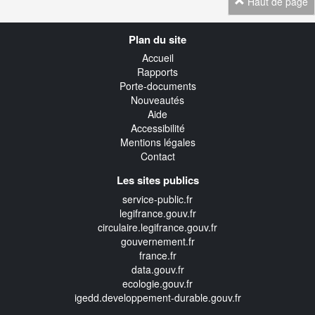
Haut de page
Navigation
Plan du site
transverse
Accueil
Rapports
Porte-documents
Nouveautés
Aide
Accessibilité
Mentions légales
Contact
Les sites publics
service-public.fr
legifrance.gouv.fr
circulaire.legifrance.gouv.fr
gouvernement.fr
france.fr
data.gouv.fr
ecologie.gouv.fr
igedd.developpement-durable.gouv.fr