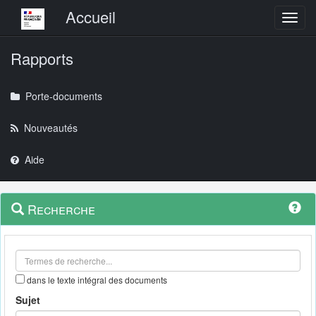
Menu principal
Accueil
Toggl
Rapports
Porte-documents
Nouveautés
Aide
Menu
Navigation
Recherche
contextuel
et
outils
annexes
dans le texte intégral des documents
Sujet