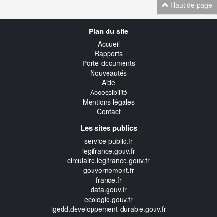
Haut de page
Navigation
Plan du site
transverse
Accueil
Rapports
Porte-documents
Nouveautés
Aide
Accessibilité
Mentions légales
Contact
Les sites publics
service-public.fr
legifrance.gouv.fr
circulaire.legifrance.gouv.fr
gouvernement.fr
france.fr
data.gouv.fr
ecologie.gouv.fr
igedd.developpement-durable.gouv.fr