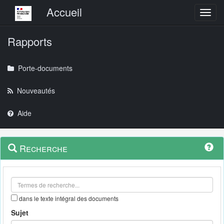
Menu principal
Accueil
Toggl
Rapports
Porte-documents
Nouveautés
Aide
Menu
Navigation
Recherche
contextuel
et
outils
annexes
dans le texte intégral des documents
Sujet