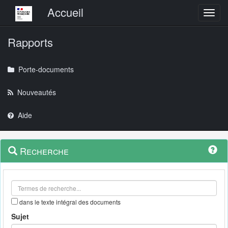
Menu principal
Accueil
Toggl
Rapports
Porte-documents
Nouveautés
Aide
Menu
Navigation
Recherche
contextuel
et
outils
annexes
dans le texte intégral des documents
Sujet