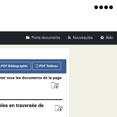
Menu
d'acce
Porte-documents
Nouveautés
Aide
PDF Bibliographie
PDF Tableau
ter tous les documents de la page
oles en traversée de