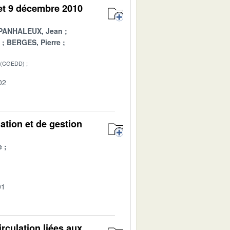
et 9 décembre 2010
PANHALEUX, Jean
BERGES, Pierre
 (CGEDD)
02
mation et de gestion
e
01
irculation liées aux