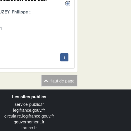
ZEY, Philippe
01
1
Haut de page
Les sites publics
service-public.fr
legifrance.gouv.fr
circulaire.legifrance.gouv.fr
gouvernement.fr
france.fr