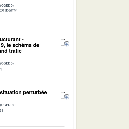
 (CGEDD)
ER (DGITM)
1
ucturant -
19, le schéma de
nd trafic
 (CGEDD)
01
 situation perturbée
 (CGEDD)
01