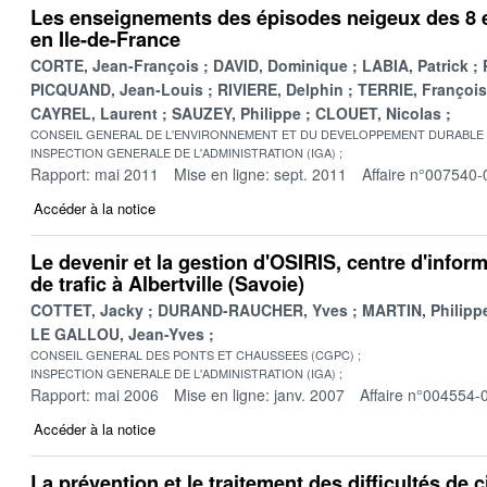
Les enseignements des épisodes neigeux des 8 
en Ile-de-France
CORTE, Jean-François
DAVID, Dominique
LABIA, Patrick
PICQUAND, Jean-Louis
RIVIERE, Delphin
TERRIE, François
CAYREL, Laurent
SAUZEY, Philippe
CLOUET, Nicolas
CONSEIL GENERAL DE L'ENVIRONNEMENT ET DU DEVELOPPEMENT DURABLE
INSPECTION GENERALE DE L'ADMINISTRATION (IGA)
Rapport: mai 2011
Mise en ligne: sept. 2011
Affaire n°007540-
Accéder à la notice
Le devenir et la gestion d'OSIRIS, centre d'infor
de trafic à Albertville (Savoie)
COTTET, Jacky
DURAND-RAUCHER, Yves
MARTIN, Philipp
LE GALLOU, Jean-Yves
CONSEIL GENERAL DES PONTS ET CHAUSSEES (CGPC)
INSPECTION GENERALE DE L'ADMINISTRATION (IGA)
Rapport: mai 2006
Mise en ligne: janv. 2007
Affaire n°004554-
Accéder à la notice
La prévention et le traitement des difficultés de c