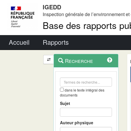
IGEDD
Inspection générale de l’environnement e
Base des rapports pub
Menu principal
Accueil
Rapports
Menu
Navigation
Recherche
contextuel
et
outils
annexes
dans le texte intégral des
documents
Sujet
Auteur physique