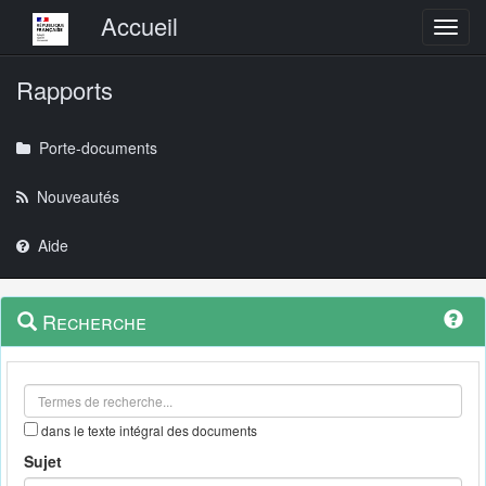
Menu principal
Accueil
Toggl
Rapports
Porte-documents
Nouveautés
Aide
Menu
Navigation
Recherche
contextuel
et
outils
annexes
dans le texte intégral des documents
Sujet