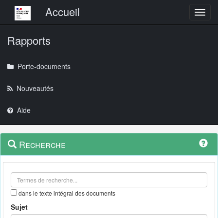
Menu principal
Accueil
Toggl
Rapports
Porte-documents
Nouveautés
Aide
Menu
Navigation
Recherche
contextuel
et
outils
annexes
dans le texte intégral des documents
Sujet