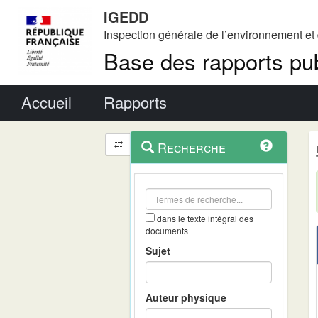
IGEDD
Inspection générale de l’environnement e
Base des rapports pub
Menu principal
Accueil
Rapports
Menu
Navigation
Recherche
contextuel
et
outils
annexes
dans le texte intégral des
documents
Sujet
Auteur physique