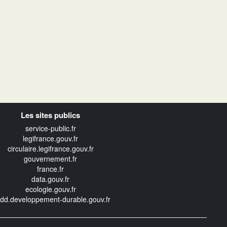
Les sites publics
service-public.fr
legifrance.gouv.fr
circulaire.legifrance.gouv.fr
gouvernement.fr
france.fr
data.gouv.fr
ecologie.gouv.fr
edd.developpement-durable.gouv.fr