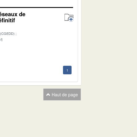
réseaux de
initif
 (CGEDD)
01
1
Haut de page