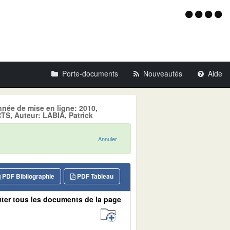
Menu
d'acce
Porte-documents
Nouveautés
Aide
nnée de mise en ligne: 2010,
 Auteur: LABIA, Patrick
Annuler
PDF Bibliographie
PDF Tableau
ter tous les documents de la page