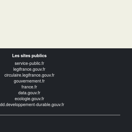
Les sites publics
service-public.fr
legifrance.gouv.fr
circulaire.legifrance.gouv.fr
gouvernement.fr
france.fr
data.gouv.fr
ecologie.gouv.fr
edd.developpement-durable.gouv.fr