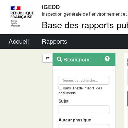
IGEDD
Inspection générale de l’environnement e
Base des rapports pub
Menu principal
Accueil
Rapports
Menu
Navigation
Recherche
contextuel
et
outils
annexes
dans le texte intégral des
documents
Sujet
Auteur physique