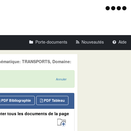
Menu
d'acce
Porte-documents
Nouveautés
Aide
, Thématique: TRANSPORTS, Domaine:
Annuler
PDF Bibliographie
PDF Tableau
ter tous les documents de la page