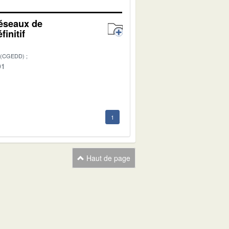
réseaux de
initif
 (CGEDD)
01
1
Haut de page