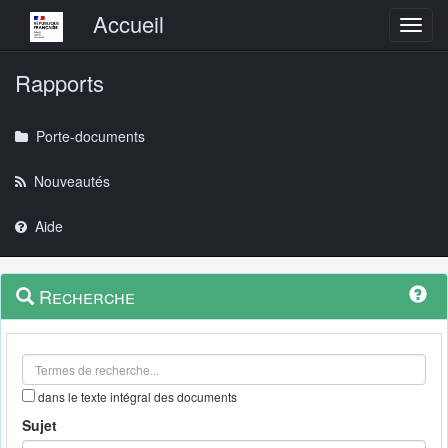
Menu principal
Accueil
Toggl
Rapports
Porte-documents
Nouveautés
Aide
Menu
Navigation
Recherche
contextuel
et
outils
annexes
dans le texte intégral des documents
Sujet