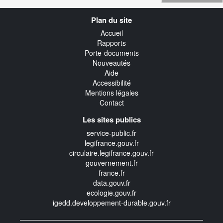
Navigation
Plan du site
transverse
Accueil
Rapports
Porte-documents
Nouveautés
Aide
Accessibilité
Mentions légales
Contact
Les sites publics
service-public.fr
legifrance.gouv.fr
circulaire.legifrance.gouv.fr
gouvernement.fr
france.fr
data.gouv.fr
ecologie.gouv.fr
igedd.developpement-durable.gouv.fr