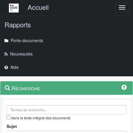
Menu principal
Accueil
Toggl
Rapports
Porte-documents
Nouveautés
Aide
Menu
Navigation
Recherche
contextuel
et
outils
annexes
dans le texte intégral des documents
Sujet