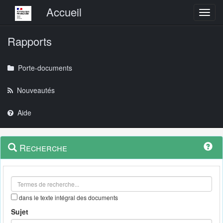
Menu principal
Accueil
Toggl
Rapports
Porte-documents
Nouveautés
Aide
Menu
Navigation
Recherche
contextuel
et
outils
annexes
dans le texte intégral des documents
Sujet