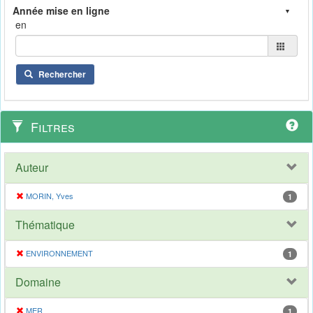
en
Rechercher
Filtres
Auteur
MORIN, Yves
1
Thématique
ENVIRONNEMENT
1
Domaine
MER
1