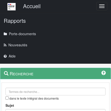
Menu principal
Accueil
Toggl
Rapports
Porte-documents
Nouveautés
Aide
Menu
Navigation
Recherche
contextuel
et
outils
annexes
dans le texte intégral des documents
Sujet