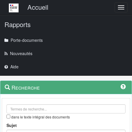
Menu principal
Accueil
Toggl
Rapports
Porte-documents
Nouveautés
Aide
Menu
Navigation
Recherche
contextuel
et
outils
annexes
dans le texte intégral des documents
Sujet