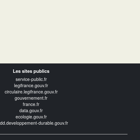
Les sites publics
service-public.fr
legifrance.gouv.fr
circulaire.legifrance.gouv.fr
gouvernement.fr
france.fr
data.gouv.fr
ecologie.gouv.fr
edd.developpement-durable.gouv.fr