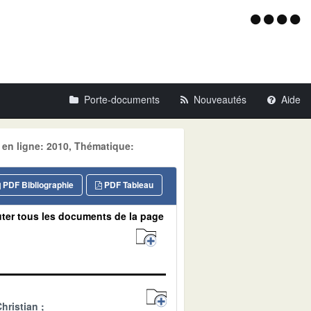
Menu
d'acce
Porte-documents
Nouveautés
Aide
 en ligne: 2010, Thématique:
PDF Bibliographie
PDF Tableau
ter tous les documents de la page
hristian