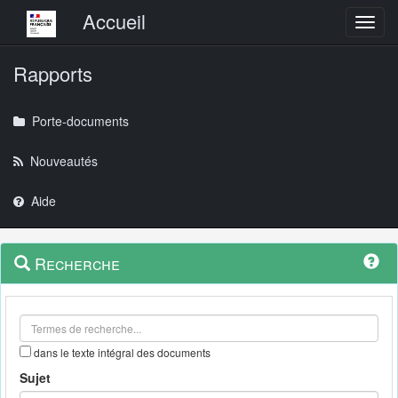
Menu principal
Accueil
Toggl
Rapports
Porte-documents
Nouveautés
Aide
Menu
Navigation
Recherche
contextuel
et
outils
annexes
dans le texte intégral des documents
Sujet