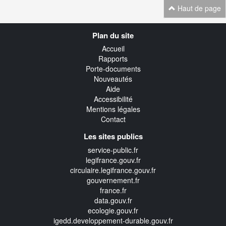
Haut de page
Navigation
Plan du site
transverse
Accueil
Rapports
Porte-documents
Nouveautés
Aide
Accessibilité
Mentions légales
Contact
Les sites publics
service-public.fr
legifrance.gouv.fr
circulaire.legifrance.gouv.fr
gouvernement.fr
france.fr
data.gouv.fr
ecologie.gouv.fr
igedd.developpement-durable.gouv.fr