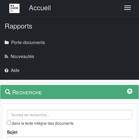
Menu principal
Accueil
Toggl
Rapports
Porte-documents
Nouveautés
Aide
Menu
Navigation
Recherche
contextuel
et
outils
annexes
dans le texte intégral des documents
Sujet