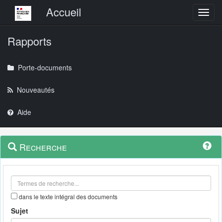
Menu principal
Accueil
Toggl
Rapports
Porte-documents
Nouveautés
Aide
Menu
Navigation
Recherche
contextuel
et
outils
annexes
dans le texte intégral des documents
Sujet