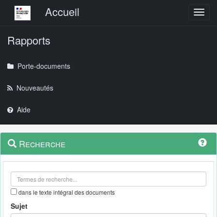
Menu principal
Accueil
Toggl
Rapports
Porte-documents
Nouveautés
Aide
Menu
Navigation
Recherche
contextuel
et
outils
annexes
dans le texte intégral des documents
Sujet