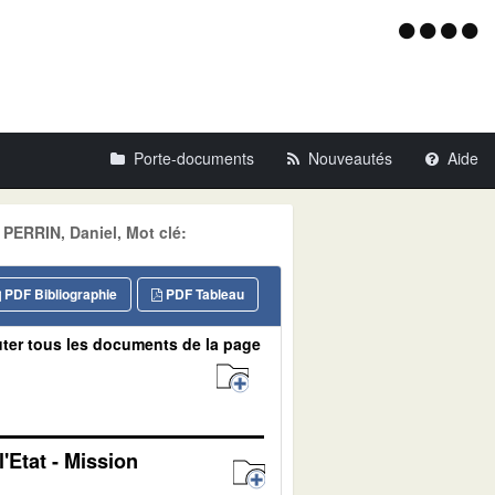
Menu
d'acce
Porte-documents
Nouveautés
Aide
PERRIN, Daniel, Mot clé:
PDF Bibliographie
PDF Tableau
ter tous les documents de la page
'Etat - Mission