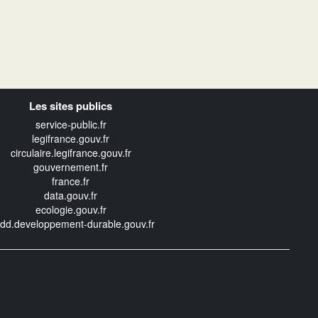
Les sites publics
service-public.fr
legifrance.gouv.fr
circulaire.legifrance.gouv.fr
gouvernement.fr
france.fr
data.gouv.fr
ecologie.gouv.fr
edd.developpement-durable.gouv.fr