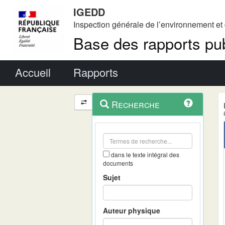
IGEDD
Inspection générale de l’environnement e
Base des rapports pub
Menu principal
Accueil
Rapports
Menu
Navigation
Recherche
contextuel
et
outils
annexes
dans le texte intégral des
documents
Sujet
Auteur physique