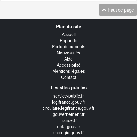
Haut de page
Navigation
Plan du site
transverse
Accueil
Rapports
Porte-documents
Nouveautés
Aide
Accessibilité
Mentions légales
Contact
Les sites publics
service-public.fr
legifrance.gouv.fr
circulaire.legifrance.gouv.fr
gouvernement.fr
france.fr
data.gouv.fr
ecologie.gouv.fr