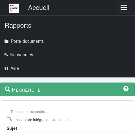
Menu principal
Accueil
Toggl
Rapports
Porte-documents
Nouveautés
Aide
Menu
Navigation
Recherche
contextuel
et
outils
annexes
dans le texte intégral des documents
Sujet