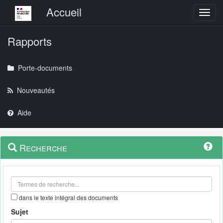
Menu principal
Accueil
Toggl
Rapports
Porte-documents
Nouveautés
Aide
Menu
Navigation
Recherche
contextuel
et
outils
annexes
dans le texte intégral des documents
Sujet