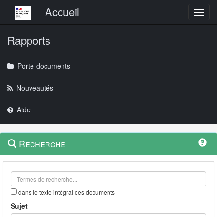
Menu principal
Accueil
Toggl
Rapports
Porte-documents
Nouveautés
Aide
Menu
Navigation
Recherche
contextuel
et
outils
annexes
dans le texte intégral des documents
Sujet