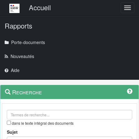
Menu principal
Accueil
Toggl
Rapports
Porte-documents
Nouveautés
Aide
Menu
Navigation
Recherche
contextuel
et
outils
annexes
dans le texte intégral des documents
Sujet