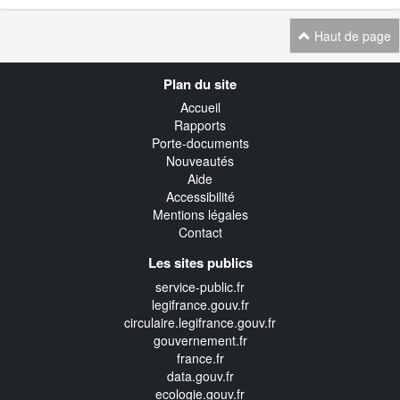
Haut de page
Navigation
Plan du site
transverse
Accueil
Rapports
Porte-documents
Nouveautés
Aide
Accessibilité
Mentions légales
Contact
Les sites publics
service-public.fr
legifrance.gouv.fr
circulaire.legifrance.gouv.fr
gouvernement.fr
france.fr
data.gouv.fr
ecologie.gouv.fr