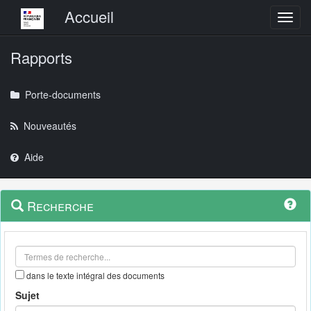
Menu principal
Accueil
Toggl
Rapports
Porte-documents
Nouveautés
Aide
Menu
Navigation
Recherche
contextuel
et
outils
annexes
dans le texte intégral des documents
Sujet