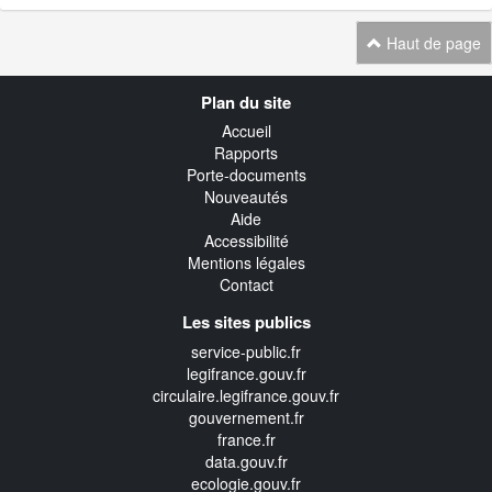
Haut de page
Navigation
Plan du site
transverse
Accueil
Rapports
Porte-documents
Nouveautés
Aide
Accessibilité
Mentions légales
Contact
Les sites publics
service-public.fr
legifrance.gouv.fr
circulaire.legifrance.gouv.fr
gouvernement.fr
france.fr
data.gouv.fr
ecologie.gouv.fr