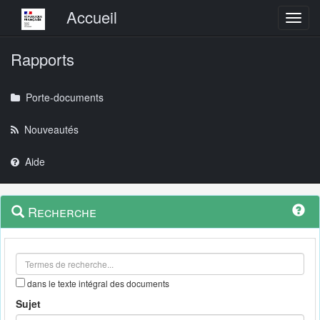
Menu principal
Accueil
Toggl
Rapports
Porte-documents
Nouveautés
Aide
Menu
Navigation
Recherche
contextuel
et
outils
annexes
dans le texte intégral des documents
Sujet