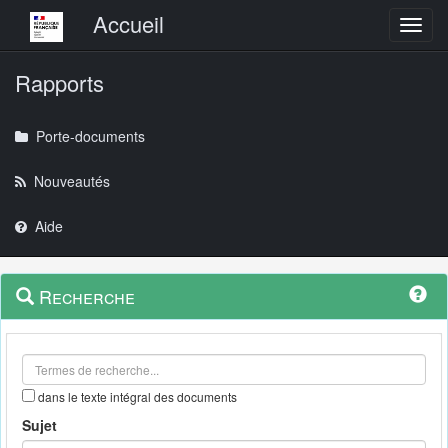
Menu principal
Accueil
Toggl
Rapports
Porte-documents
Nouveautés
Aide
Menu
Navigation
Recherche
contextuel
et
outils
annexes
dans le texte intégral des documents
Sujet