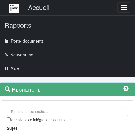
Menu principal
Accueil
Toggl
Rapports
Porte-documents
Nouveautés
Aide
Menu
Navigation
Recherche
contextuel
et
outils
annexes
dans le texte intégral des documents
Sujet