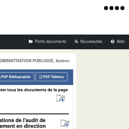
Menu
d'acce
Porte-documents
Nouveautés
Aide
: ADMINISTRATION PUBLIQUE, Auteur:
PDF Bibliographie
PDF Tableau
ter tous les documents de la page
ions de l'audit de
gement en direction