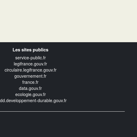
Les sites publics
service-public.fr
legifrance.gouv.fr
circulaire.legifrance.gouv.fr
gouvernement.fr
france.fr
data.gouv.fr
ecologie.gouv.fr
edd.developpement-durable.gouv.fr