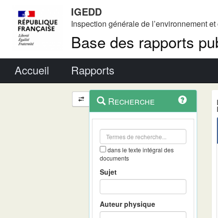
IGEDD
Inspection générale de l’environnement e
Base des rapports pub
Menu principal
Accueil
Rapports
Menu
Navigation
Recherche
contextuel
et
outils
annexes
dans le texte intégral des
documents
Sujet
Auteur physique