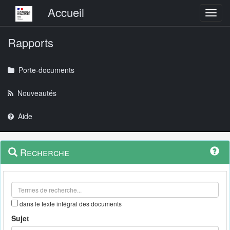
Menu principal
Accueil
Toggl
Rapports
Porte-documents
Nouveautés
Aide
Menu
Navigation
Recherche
contextuel
et
outils
annexes
dans le texte intégral des documents
Sujet