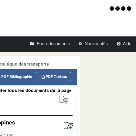
Menu
d'acce
Porte-documents
Nouveautés
Aide
politique des transports
PDF Bibliographie
PDF Tableau
ter tous les documents de la page
ippines
 (CGEDD)