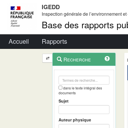
IGEDD
Inspection générale de l’environnement e
Base des rapports pub
Menu principal
Accueil
Rapports
Menu
Navigation
Recherche
contextuel
et
outils
annexes
dans le texte intégral des
documents
Sujet
Auteur physique