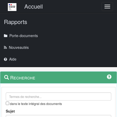
Menu principal
Accueil
Toggl
Rapports
Porte-documents
Nouveautés
Aide
Menu
Navigation
Recherche
contextuel
et
outils
annexes
dans le texte intégral des documents
Sujet