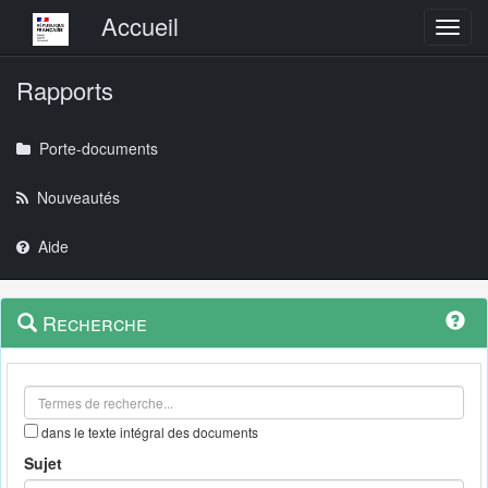
Menu principal
Accueil
Toggl
Rapports
Porte-documents
Nouveautés
Aide
Menu
Navigation
Recherche
contextuel
et
outils
annexes
dans le texte intégral des documents
Sujet