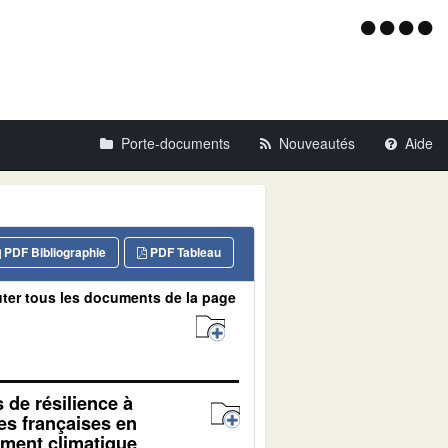
Menu
d'acce
Porte-documents
Nouveautés
Aide
PDF Bibliographie
PDF Tableau
ter tous les documents de la page
s de résilience à
es françaises en
ment climatique