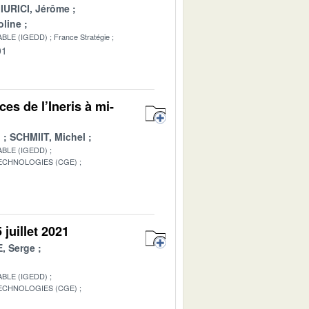
IURICI, Jérôme
line
BLE (IGEDD)
France Stratégie
01
es de l’Ineris à mi-
d
SCHMIIT, Michel
BLE (IGEDD)
TECHNOLOGIES (CGE)
1
juillet 2021
, Serge
BLE (IGEDD)
TECHNOLOGIES (CGE)