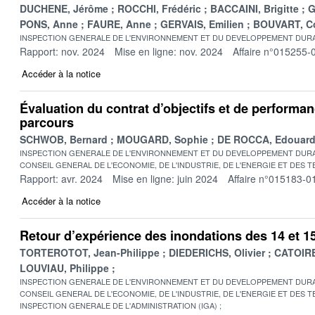
DUCHENE, Jérôme
ROCCHI, Frédéric
BACCAINI, Brigitte
G
PONS, Anne
FAURE, Anne
GERVAIS, Emilien
BOUVART, Co
INSPECTION GENERALE DE L'ENVIRONNEMENT ET DU DEVELOPPEMENT DURA
Rapport: nov. 2024
Mise en ligne: nov. 2024
Affaire n°015255-
Accéder à la notice
Évaluation du contrat d’objectifs et de performanc
parcours
SCHWOB, Bernard
MOUGARD, Sophie
DE ROCCA, Edouar
INSPECTION GENERALE DE L'ENVIRONNEMENT ET DU DEVELOPPEMENT DURA
CONSEIL GENERAL DE L'ECONOMIE, DE L'INDUSTRIE, DE L'ENERGIE ET DES 
Rapport: avr. 2024
Mise en ligne: juin 2024
Affaire n°015183-0
Accéder à la notice
Retour d’expérience des inondations des 14 et 15 
TORTEROTOT, Jean-Philippe
DIEDERICHS, Olivier
CATOIRE
LOUVIAU, Philippe
INSPECTION GENERALE DE L'ENVIRONNEMENT ET DU DEVELOPPEMENT DURA
CONSEIL GENERAL DE L'ECONOMIE, DE L'INDUSTRIE, DE L'ENERGIE ET DES 
INSPECTION GENERALE DE L'ADMINISTRATION (IGA)