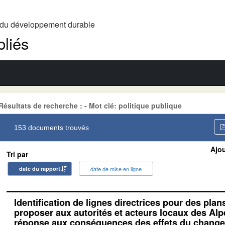
t du développement durable
liés
Résultats de recherche : - Mot clé: politique publique
153 documents trouvés
Ajou
Tri par
date du rapport
date de mise en ligne
Identification de lignes directrices pour des plan
proposer aux autorités et acteurs locaux des Alp
réponse aux conséquences des effets du change