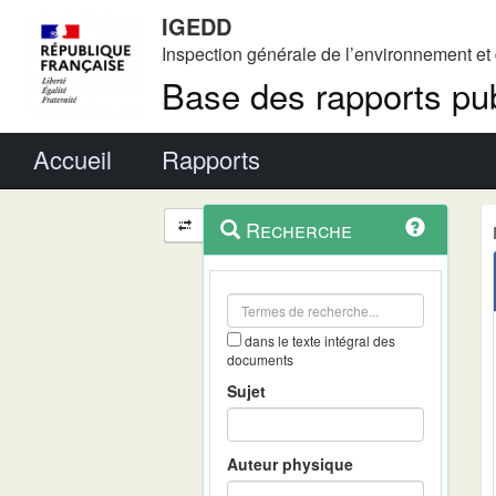
IGEDD
Inspection générale de l’environnement e
Base des rapports pub
Menu principal
Accueil
Rapports
Menu
Navigation
Recherche
contextuel
et
outils
annexes
dans le texte intégral des
documents
Sujet
Auteur physique