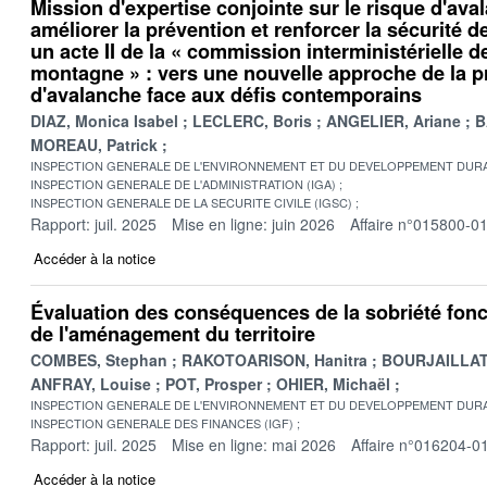
Mission d'expertise conjointe sur le risque d'av
améliorer la prévention et renforcer la sécurité 
un acte II de la « commission interministérielle d
montagne » : vers une nouvelle approche de la p
d'avalanche face aux défis contemporains
DIAZ, Monica Isabel
LECLERC, Boris
ANGELIER, Ariane
B
MOREAU, Patrick
INSPECTION GENERALE DE L'ENVIRONNEMENT ET DU DEVELOPPEMENT DURA
INSPECTION GENERALE DE L'ADMINISTRATION (IGA)
INSPECTION GENERALE DE LA SECURITE CIVILE (IGSC)
Rapport: juil. 2025
Mise en ligne: juin 2026
Affaire n°015800-0
Accéder à la notice
Évaluation des conséquences de la sobriété fonc
de l'aménagement du territoire
COMBES, Stephan
RAKOTOARISON, Hanitra
BOURJAILLAT,
ANFRAY, Louise
POT, Prosper
OHIER, Michaël
INSPECTION GENERALE DE L'ENVIRONNEMENT ET DU DEVELOPPEMENT DURA
INSPECTION GENERALE DES FINANCES (IGF)
Rapport: juil. 2025
Mise en ligne: mai 2026
Affaire n°016204-0
Accéder à la notice