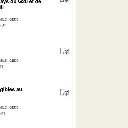
pays du G20 et de
li
BLE (IGEDD)
8-01
BLE (IGEDD)
01
igibles au
BLE (IGEDD)
-01