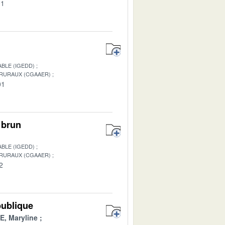
01
BLE (IGEDD)
 RURAUX (CGAAER)
01
 brun
BLE (IGEDD)
 RURAUX (CGAAER)
2
publique
, Maryline