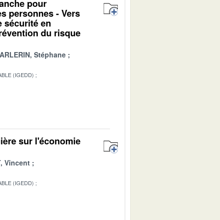
alanche pour
des personnes - Vers
e sécurité en
révention du risque
ARLERIN, Stéphane
BLE (IGEDD)
1
ière sur l'économie
 Vincent
BLE (IGEDD)
1