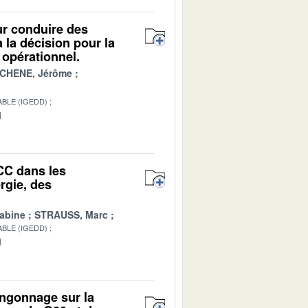
our conduire des
 la décision pour la
 opérationnel.
CHENE, Jérôme
BLE (IGEDD)
1
CC dans les
rgie, des
abine
STRAUSS, Marc
BLE (IGEDD)
1
angonnage sur la