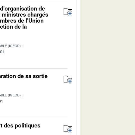
d'organisation de
x ministres chargés
embres de l'Union
ction de la
BLE (IGEDD)
-01
ration de sa sortie
BLE (IGEDD)
01
rt des politiques