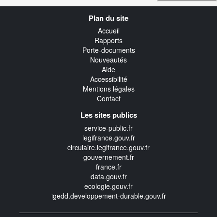
Navigation
Plan du site
transverse
Accueil
Rapports
Porte-documents
Nouveautés
Aide
Accessibilité
Mentions légales
Contact
Les sites publics
service-public.fr
legifrance.gouv.fr
circulaire.legifrance.gouv.fr
gouvernement.fr
france.fr
data.gouv.fr
ecologie.gouv.fr
igedd.developpement-durable.gouv.fr