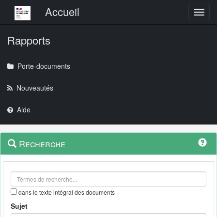
Menu principal
Accueil
Toggl
Rapports
Porte-documents
Nouveautés
Aide
Menu
Navigation
Recherche
contextuel
et
outils
annexes
dans le texte intégral des documents
Sujet