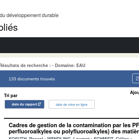
t du développement durable
liés
Résultats de recherche : - Domaine: EAU
133 documents trouvés
Ajou
Tri par
date du rapport
date de mise en ligne
Cadres de gestion de la contamination par les 
perfluoroalkyles ou polyfluoroalkyles) des matière
KOSUTH, Pascal
WENDLING, Laurent
SCHMIDT, Céline