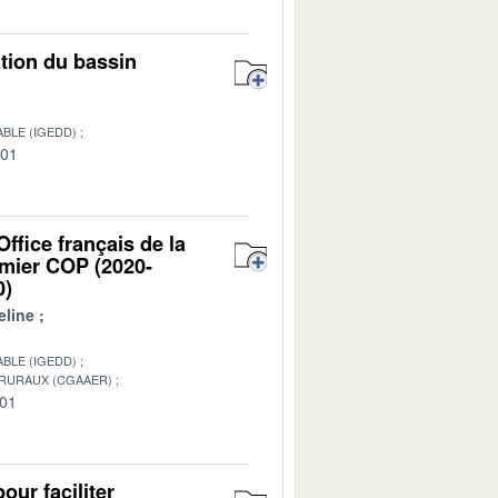
ation du bassin
BLE (IGEDD)
-01
ffice français de la
emier COP (2020-
0)
line
BLE (IGEDD)
 RURAUX (CGAAER)
-01
our faciliter