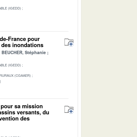
BLE (IGEDD)
1
-de-France pour
r des inondations
BEUCHER, Stéphanie
BLE (IGEDD)
 RURAUX (CGAAER)
1
 pour sa mission
assins versants, du
évention des