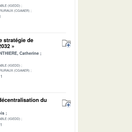
BLE (IGEDD)
 RURAUX (CGAAER)
1
e stratégie de
 2032 »
THIERE, Catherine
BLE (IGEDD)
 RURAUX (CGAAER)
01
décentralisation du
is
BLE (IGEDD)
01