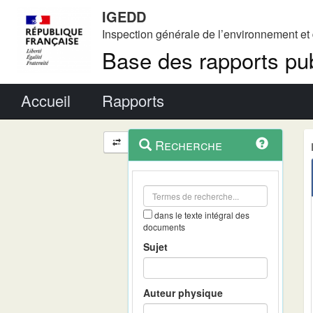
IGEDD
Inspection générale de l’environnement e
Base des rapports pub
Menu principal
Accueil
Rapports
Menu
Navigation
Recherche
contextuel
et
outils
annexes
dans le texte intégral des
documents
Sujet
Auteur physique