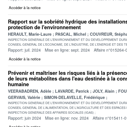
Accéder à la notice
Rapport sur la sobriété hydrique des installation
protection de l'environnement
HERAULT, Marie-Laure
PASCAL, Michel
COUVREUR, Stéph
INSPECTION GENERALE DE L'ENVIRONNEMENT ET DU DEVELOPPEMENT DURA
CONSEIL GENERAL DE L'ECONOMIE, DE L'INDUSTRIE, DE L'ENERGIE ET DES 
Rapport: juil. 2024
Mise en ligne: sept. 2024
Affaire n°015264-
Accéder à la notice
Prévenir et maîtriser les risques liés à la présenc
de leurs métabolites dans l'eau destinée à la c
humaine
VEERABADREN, Adèle
LAVARDE, Patrick
JOLY, Alain
FOU
GERVAIS, Valérie
SIMON-DELAVELLE, Frédérique
INSPECTION GENERALE DE L'ENVIRONNEMENT ET DU DEVELOPPEMENT DURA
CONSEIL GENERAL DE L'ALIMENTATION, DE L'AGRICULTURE ET DES ESPACES
INSPECTION GENERALE DES AFFAIRES SOCIALES (IGAS)
Rapport: juin 2024
Mise en ligne: nov. 2024
Affaire n°015411-0
Accéder à la notice