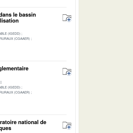
 dans le bassin
lisation
BLE (IGEDD)
 RURAUX (CGAAER)
1
églementaire
BLE (IGEDD)
 RURAUX (CGAAER)
1
ratoire national de
iques