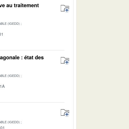
ive au traitement
BLE (IGEDD)
01
agonale : état des
BLE (IGEDD)
01A
BLE (IGEDD)
-01