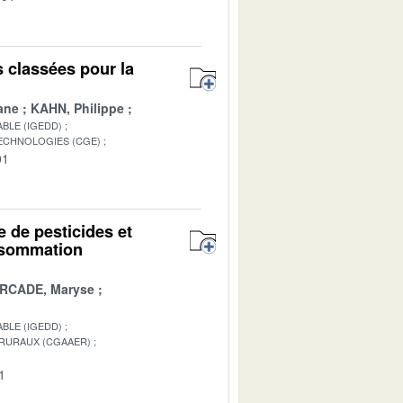
s classées pour la
ane
KAHN, Philippe
BLE (IGEDD)
TECHNOLOGIES (CGE)
01
e de pesticides et
onsommation
RCADE, Maryse
BLE (IGEDD)
 RURAUX (CGAAER)
1