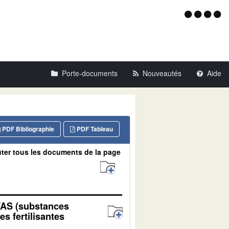
Menu
d'acce
Porte-documents
Nouveautés
Aide
PDF Bibliographie
PDF Tableau
ter tous les documents de la page
PFAS (substances
s fertilisantes