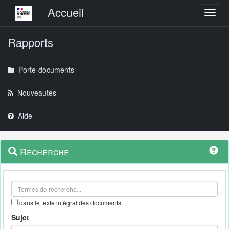
Menu principal
Accueil
Toggl
Rapports
Porte-documents
Nouveautés
Aide
Menu
Navigation
Recherche
contextuel
et
outils
annexes
dans le texte intégral des documents
Sujet