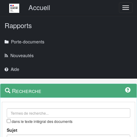
Menu principal
Accueil
Toggl
Rapports
Porte-documents
Nouveautés
Aide
Menu
Navigation
Recherche
contextuel
et
outils
annexes
dans le texte intégral des documents
Sujet