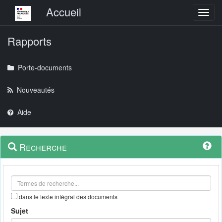
Menu principal
Accueil
Toggl
Rapports
Porte-documents
Nouveautés
Aide
Menu
Navigation
Recherche
contextuel
et
outils
annexes
dans le texte intégral des documents
Sujet