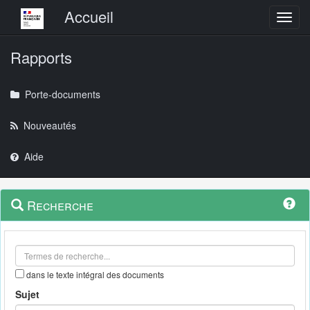
Menu principal
Accueil
Toggl
Rapports
Porte-documents
Nouveautés
Aide
Menu
Navigation
Recherche
contextuel
et
outils
annexes
dans le texte intégral des documents
Sujet