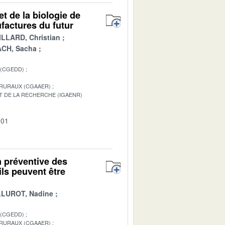
t de la biologie de
ufactures du futur
LLARD, Christian
CH, Sacha
 (CGEDD)
 RURAUX (CGAAER)
T DE LA RECHERCHE (IGAENR)
-01
n préventive des
ils peuvent être
LUROT, Nadine
 (CGEDD)
 RURAUX (CGAAER)