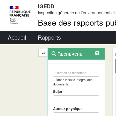
IGEDD
Inspection générale de l’environnement e
Base des rapports pub
Menu principal
Accueil
Rapports
Menu
Navigation
Recherche
contextuel
et
outils
annexes
dans le texte intégral des
documents
Sujet
Auteur physique