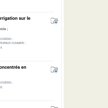
rigation sur le
enis
 (CGEDD)
 RURAUX (CGAAER)
01
oncentrés en
 (CGEDD)
01