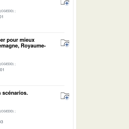
 (CGEDD)
01
per pour mieux
llemagne, Royaume-
 (CGEDD)
-01
s scénarios.
 (CGEDD)
03