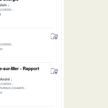
lain
 (CGEDD)
1
 (CGEDD)
01
ne-sur-Mer - Rapport
 André
 (CGEDD)
 RURAUX (CGAAER)
01