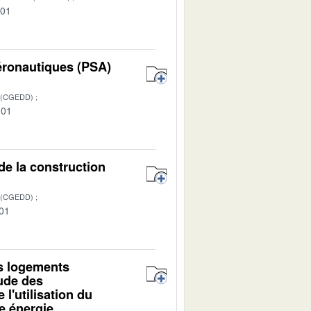
-01
aéronautiques (PSA)
 (CGEDD)
-01
de la construction
 (CGEDD)
-01
es logements
tude des
l'utilisation du
e énergie