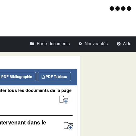
Menu
d'acce
Porte-documents
Nouveautés
Aide
PDF Bibliographie
PDF Tableau
ter tous les documents de la page
ntervenant dans le