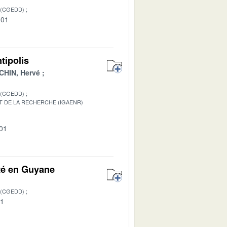
 (CGEDD)
-01
tipolis
HIN, Hervé
 (CGEDD)
T DE LA RECHERCHE (IGAENR)
-01
té en Guyane
 (CGEDD)
01