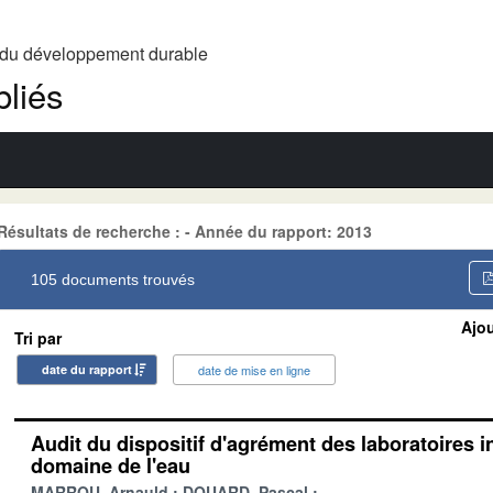
t du développement durable
liés
Résultats de recherche : - Année du rapport: 2013
105 documents trouvés
Ajou
Tri par
date du rapport
date de mise en ligne
Audit du dispositif d'agrément des laboratoires i
domaine de l'eau
MARROU, Arnauld
DOUARD, Pascal