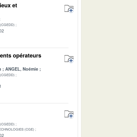
ieux et
 (CGEDD)
02
rents opérateurs
n
ANGEL, Noémie
 (CGEDD)
1
 (CGEDD)
TECHNOLOGIES (CGE)
02