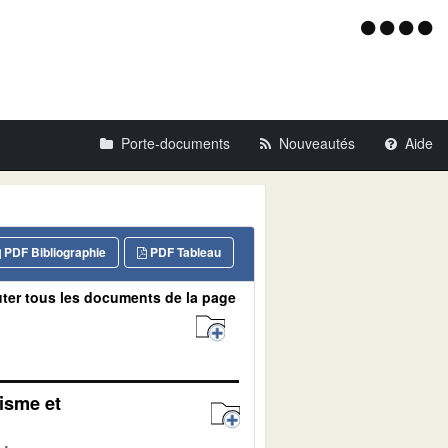
Menu
d'acce
Porte-documents
Nouveautés
Aide
PDF Bibliographie
PDF Tableau
ter tous les documents de la page
nisme et