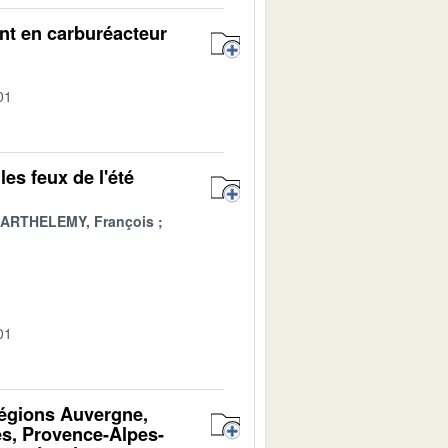
nt en carburéacteur
01
les feux de l'été
ARTHELEMY, François
01
régions Auvergne,
s, Provence-Alpes-