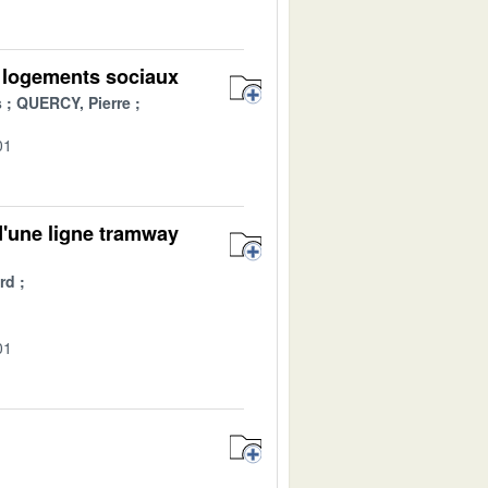
 logements sociaux
s
QUERCY, Pierre
01
 d'une ligne tramway
rd
01