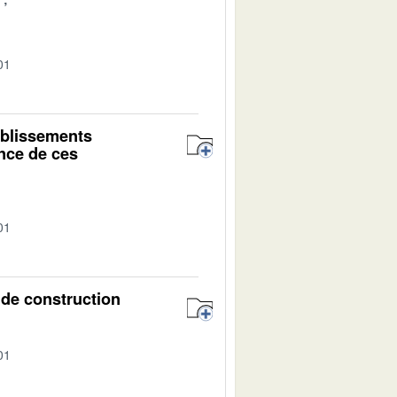
01
tablissements
ance de ces
01
 de construction
01