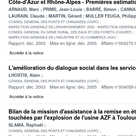
Côte-d'Azur et Rhône-Alpes - Premières estima
ARNAUD, Marc
PRIME, Jean-Louis
BABRE, Simon
CANNAR
LAURAIN, Claude
MARTIN, Gérard
MULLER FEUGA, Philip
CONSEIL GENERAL DES PONTS ET CHAUSSEES (CGPC)
INSPECTION GENERALE DE L'ENVIRONNEMENT (IGE)
INSPECTION GENERALE 
CONSEIL GENERAL DU GENIE RURAL, DES EAUX ET DES FORETS (CGGREF)
INSPECTION GENERALE DE L'INDUSTRIE ET DU COMMERCE (IGIC)
Rapport: déc. 2003
Mise en ligne: déc. 2005
Affaire n°004275-
Accéder à la notice
L'amélioration du dialogue social dans les servi
LHOSTIS, Alain
CONSEIL GENERAL DES PONTS ET CHAUSSEES (CGPC)
Rapport: déc. 2003
Mise en ligne: déc. 2005
Affaire n°004058-
Accéder à la notice
Bilan de la mission d'assistance à la remise en é
touchées par l'explosion de l'usine AZF à Toulou
SLAMA, Raphaël
CONSEIL GENERAL DES PONTS ET CHAUSSEES (CGPC)