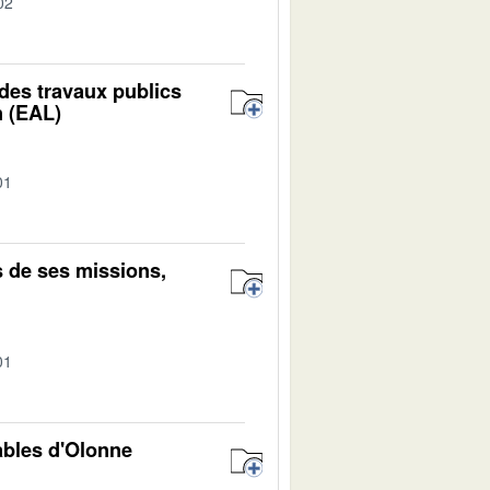
02
e des travaux publics
n (EAL)
01
s de ses missions,
01
ables d'Olonne