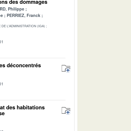
tions des dommages
D, Philippe
pe
PERRIEZ, Franck
DE L'ADMINISTRATION (IGA)
01
ces déconcentrés
01
tat des habitations
se