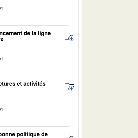
01
ncement de la ligne
ux
01
tures et activités
01
 bonne politique de