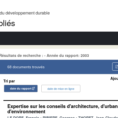
t du développement durable
liés
Résultats de recherche : - Année du rapport: 2003
68 documents trouvés
Ajou
Tri par
date du rapport
date de mise en ligne
Expertise sur les conseils d'architecture, d'urba
d'environnement
LE DORE, Francis
RIBIERE, Georges
THORET, Jean-Claude