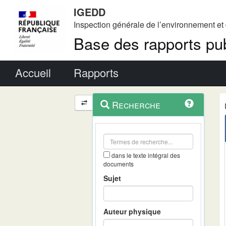
IGEDD
Inspection générale de l’environnement e
Base des rapports pub
Menu principal
Accueil
Rapports
Menu
Navigation
Recherche
contextuel
et
outils
annexes
dans le texte intégral des
documents
Sujet
Auteur physique