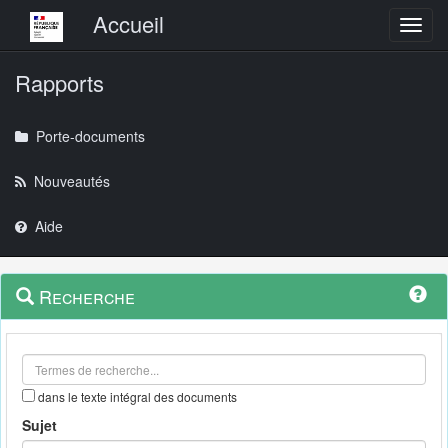
Menu principal
Accueil
Toggl
Rapports
Porte-documents
Nouveautés
Aide
Menu
Navigation
Recherche
contextuel
et
outils
annexes
dans le texte intégral des documents
Sujet