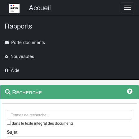
Menu principal
Accueil
Toggl
Rapports
Porte-documents
Nouveautés
Aide
Menu
Navigation
Recherche
contextuel
et
outils
annexes
dans le texte intégral des documents
Sujet