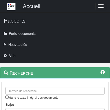
Menu principal
Accueil
Toggl
Rapports
Porte-documents
Nouveautés
Aide
Menu
Navigation
Recherche
contextuel
et
outils
annexes
dans le texte intégral des documents
Sujet