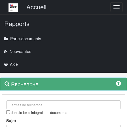
Menu principal
Accueil
Toggl
Rapports
Porte-documents
Nouveautés
Aide
Menu
Navigation
Recherche
contextuel
et
outils
annexes
dans le texte intégral des documents
Sujet