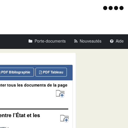
Menu
d'acce
Porte-documents
Nouveautés
Aide
PDF Bibliographie
PDF Tableau
ter tous les documents de la page
tre l’État et les
rry