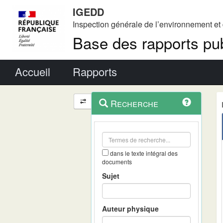
IGEDD
Inspection générale de l’environnement e
Base des rapports pub
Menu principal
Accueil
Rapports
Menu
Navigation
Recherche
contextuel
et
outils
annexes
dans le texte intégral des
documents
Sujet
Auteur physique