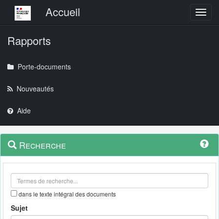
Menu principal
Accueil
Toggl
Rapports
Porte-documents
Nouveautés
Aide
Menu
Navigation
Recherche
contextuel
et
outils
annexes
dans le texte intégral des documents
Sujet